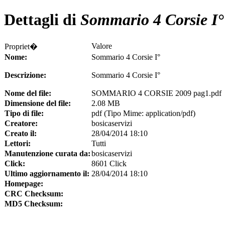
Dettagli di
Sommario 4 Corsie I°
Valore
Propriet�
Nome:
Sommario 4 Corsie I°
Descrizione:
Sommario 4 Corsie I°
Nome del file:
SOMMARIO 4 CORSIE 2009 pag1.pdf
Dimensione del file:
2.08 MB
Tipo di file:
pdf (Tipo Mime: application/pdf)
Creatore:
bosicaservizi
Creato il:
28/04/2014 18:10
Lettori:
Tutti
Manutenzione curata da:
bosicaservizi
Click:
8601 Click
Ultimo aggiornamento il:
28/04/2014 18:10
Homepage:
CRC Checksum:
MD5 Checksum: