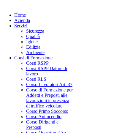
Home
Azienda
Servizi
Sicurezza
Qualità
Igiene
Edilizia
Ambiente
Corsi di Formazione
Corsi RSPP
Corsi RSPP Datore di
lavoro
Corsi RLS
Corso Lavoratori Art. 37
Corso di Formazione per
Addetti e Preposti alle
lavorazioni in presenza
di traffico veicolare
Corso Primo Soccorso
Corso Antincendio
Corso Dirigenti e
Preposti
Corso Operatore Gru