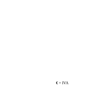
€
+ IVA