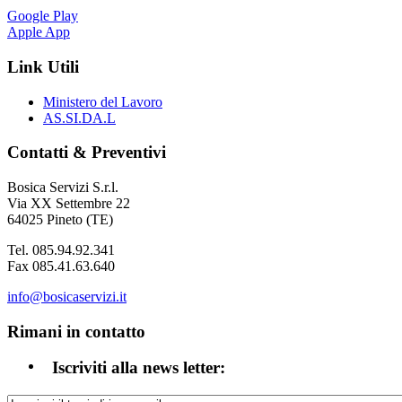
Google Play
Apple App
Link Utili
Ministero del Lavoro
AS.SI.DA.L
Contatti & Preventivi
Bosica Servizi S.r.l.
Via XX Settembre 22
64025 Pineto (TE)
Tel. 085.94.92.341
Fax 085.41.63.640
info@bosicaservizi.it
Rimani in contatto
Iscriviti alla news letter: