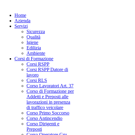
Home
Azienda
Servizi
Sicurezza
Qualità
Igiene
Edilizia
Ambiente
Corsi di Formazione
Corsi RSPP
Corsi RSPP Datore di
lavoro
Corsi RLS
Corso Lavoratori Art. 37
Corso di Formazione per
Addetti e Preposti alle
lavorazioni in presenza
di traffico veicolare
Corso Primo Soccorso
Corso Antincendio
Corso Dirigenti e
Preposti
Corso Operatore Gru