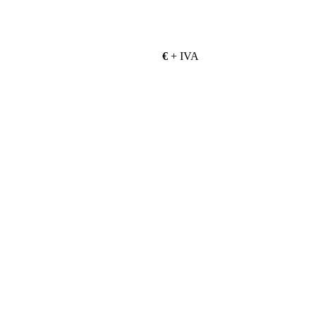
€
+ IVA