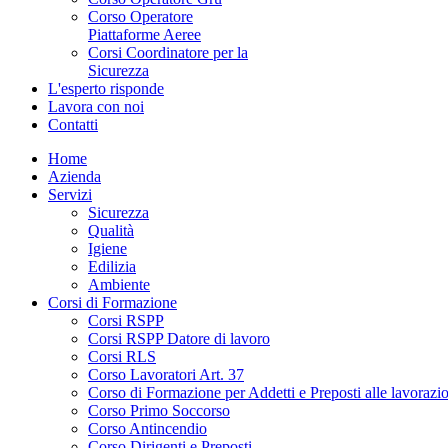
Corso Operatore
Piattaforme Aeree
Corsi Coordinatore per la
Sicurezza
L'esperto risponde
Lavora con noi
Contatti
Home
Azienda
Servizi
Sicurezza
Qualità
Igiene
Edilizia
Ambiente
Corsi di Formazione
Corsi RSPP
Corsi RSPP Datore di lavoro
Corsi RLS
Corso Lavoratori Art. 37
Corso di Formazione per Addetti e Preposti alle lavorazion
Corso Primo Soccorso
Corso Antincendio
Corso Dirigenti e Preposti