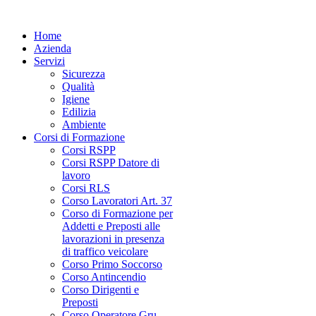
Home
Azienda
Servizi
Sicurezza
Qualità
Igiene
Edilizia
Ambiente
Corsi di Formazione
Corsi RSPP
Corsi RSPP Datore di
lavoro
Corsi RLS
Corso Lavoratori Art. 37
Corso di Formazione per
Addetti e Preposti alle
lavorazioni in presenza
di traffico veicolare
Corso Primo Soccorso
Corso Antincendio
Corso Dirigenti e
Preposti
Corso Operatore Gru