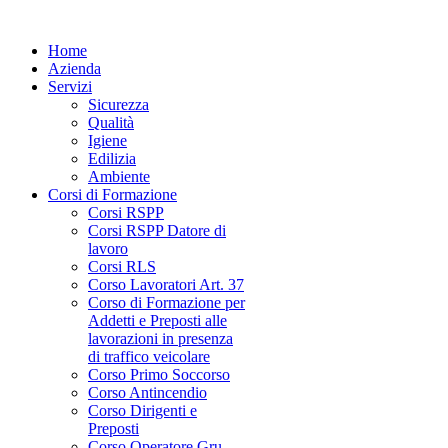
Home
Azienda
Servizi
Sicurezza
Qualità
Igiene
Edilizia
Ambiente
Corsi di Formazione
Corsi RSPP
Corsi RSPP Datore di
lavoro
Corsi RLS
Corso Lavoratori Art. 37
Corso di Formazione per
Addetti e Preposti alle
lavorazioni in presenza
di traffico veicolare
Corso Primo Soccorso
Corso Antincendio
Corso Dirigenti e
Preposti
Corso Operatore Gru