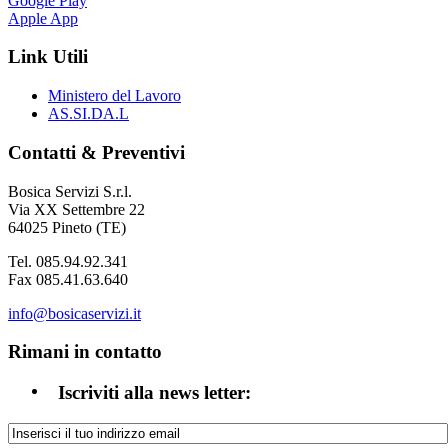
Google Play
Apple App
Link Utili
Ministero del Lavoro
AS.SI.DA.L
Contatti & Preventivi
Bosica Servizi S.r.l.
Via XX Settembre 22
64025 Pineto (TE)
Tel. 085.94.92.341
Fax 085.41.63.640
info@bosicaservizi.it
Rimani in contatto
Iscriviti alla news letter: