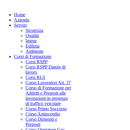
Home
Azienda
Servizi
Sicurezza
Qualità
Igiene
Edilizia
Ambiente
Corsi di Formazione
Corsi RSPP
Corsi RSPP Datore di
lavoro
Corsi RLS
Corso Lavoratori Art. 37
Corso di Formazione per
Addetti e Preposti alle
lavorazioni in presenza
di traffico veicolare
Corso Primo Soccorso
Corso Antincendio
Corso Dirigenti e
Preposti
Corso Operatore Gru