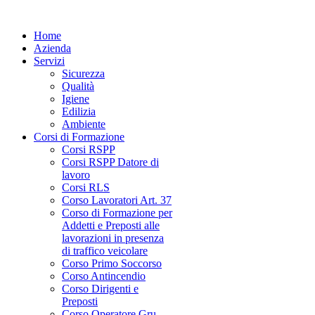
Home
Azienda
Servizi
Sicurezza
Qualità
Igiene
Edilizia
Ambiente
Corsi di Formazione
Corsi RSPP
Corsi RSPP Datore di
lavoro
Corsi RLS
Corso Lavoratori Art. 37
Corso di Formazione per
Addetti e Preposti alle
lavorazioni in presenza
di traffico veicolare
Corso Primo Soccorso
Corso Antincendio
Corso Dirigenti e
Preposti
Corso Operatore Gru